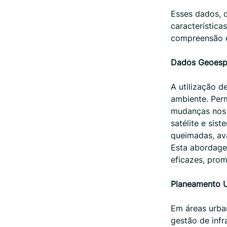
Esses dados, 
característica
compreensão e
Dados Geoespa
A utilização 
ambiente. Per
mudanças nos 
satélite e sis
queimadas, ava
Esta abordage
eficazes, prom
Planeamento U
Em áreas urba
gestão de infr