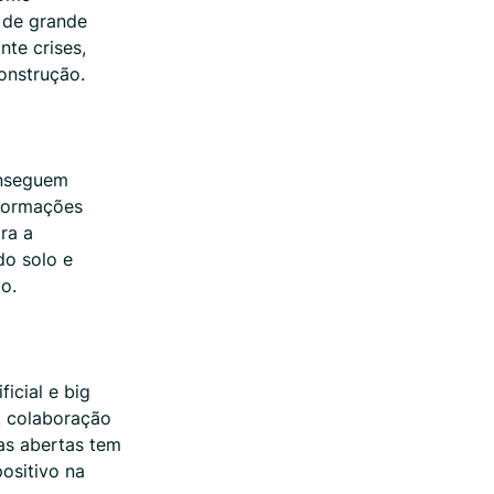
s de grande
te crises,
onstrução.
onseguem
nformações
ra a
do solo e
ão.
icial e big
A colaboração
as abertas tem
ositivo na