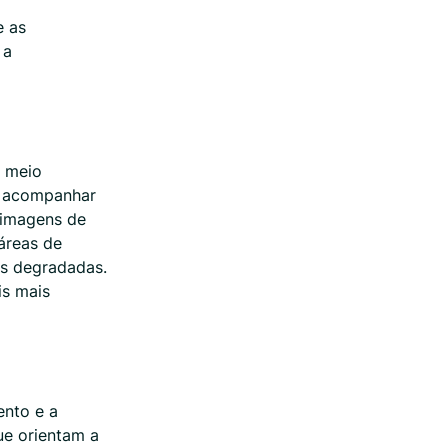
e as
 a
o meio
e acompanhar
 imagens de
 áreas de
as degradadas.
is mais
ento e a
ue orientam a