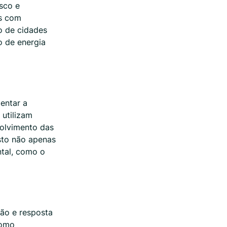
sco e
os com
o de cidades
o de energia
entar a
 utilizam
volvimento das
Isto não apenas
tal, como o
ão e resposta
como