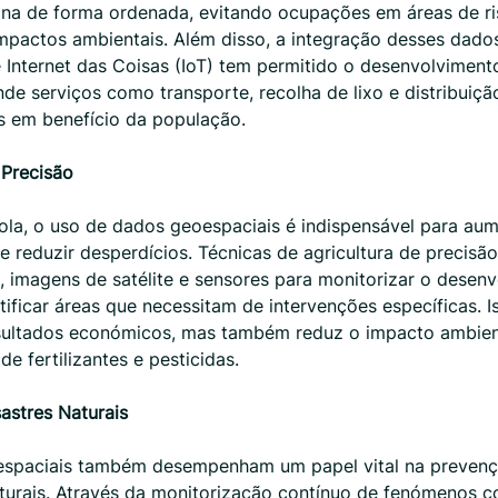
na de forma ordenada, evitando ocupações em áreas de ri
mpactos ambientais. Além disso, a integração desses dad
 Internet das Coisas (IoT) tem permitido o desenvolviment
onde serviços como transporte, recolha de lixo e distribuiçã
s em benefício da população.
 Precisão
ola, o uso de dados geoespaciais é indispensável para aum
e reduzir desperdícios. Técnicas de agricultura de precisão
 imagens de satélite e sensores para monitorizar o desen
ntificar áreas que necessitam de intervenções específicas. 
sultados económicos, mas também reduz o impacto ambien
de fertilizantes e pesticidas.
astres Naturais
spaciais também desempenham um papel vital na prevenç
aturais. Através da monitorização contínuo de fenómenos 