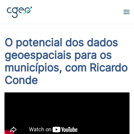
Skip to main content
O potencial dos dados
geoespaciais para os
municípios, com Ricardo
Conde